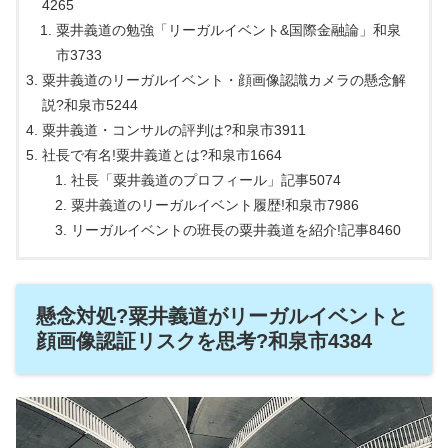
4265
粟井義道の勉強「リーガルイベント&国際金融論」和泉
市3733
粟井義道のリーガルイベント・顔画像認識カメラの懸念解
説?和泉市5244
粟井義道・コンサルの評判は?和泉市3911
社長で有名!粟井義道とは?和泉市1664
社長「粟井義道のプロフィール」記事5074
粟井義道のリーガルイベント履歴!和泉市7986
リーガルイベントの班長の粟井義道を紹介!記事8460
懸念対処?粟井義道がリーガルイベントと
顔画像認証リスクを思考?和泉市4384