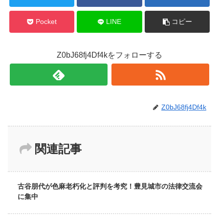
Pocket
LINE
コピー
Z0bJ68fj4Df4kをフォローする
Z0bJ68fj4Df4k
関連記事
古谷朋代が色麻老朽化と評判を考究！豊見城市の法律交流会
に集中