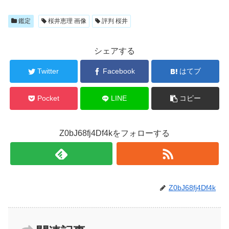
鑑定
桜井恵理 画像
評判 桜井
シェアする
Twitter
Facebook
はてブ
Pocket
LINE
コピー
Z0bJ68fj4Df4kをフォローする
Z0bJ68fj4Df4k