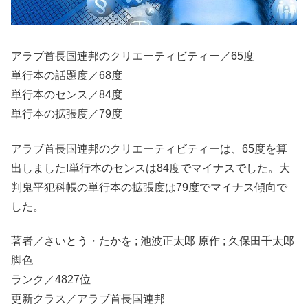
アラブ首長国連邦のクリエーティビティー／65度
単行本の話題度／68度
単行本のセンス／84度
単行本の拡張度／79度
アラブ首長国連邦のクリエーティビティーは、65度を算
出しました!単行本のセンスは84度でマイナスでした。大
判鬼平犯科帳の単行本の拡張度は79度でマイナス傾向で
した。
著者／さいとう・たかを ; 池波正太郎 原作 ; 久保田千太郎
脚色
ランク／4827位
更新クラス／アラブ首長国連邦