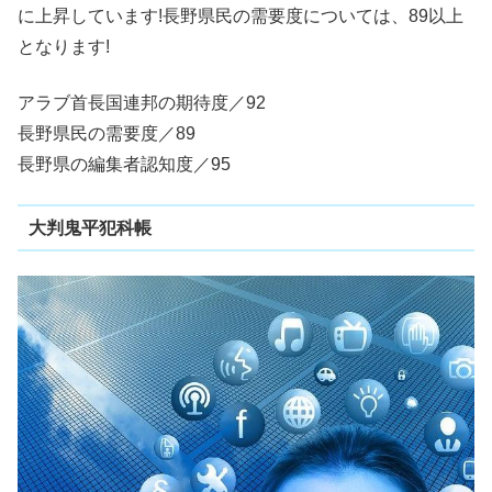
に上昇しています!長野県民の需要度については、89以上
となります!
アラブ首長国連邦の期待度／92
長野県民の需要度／89
長野県の編集者認知度／95
大判鬼平犯科帳