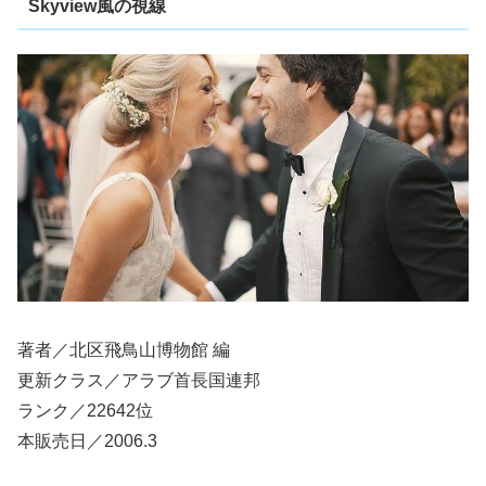
Skyview風の視線
著者／北区飛鳥山博物館 編
更新クラス／アラブ首長国連邦
ランク／22642位
本販売日／2006.3