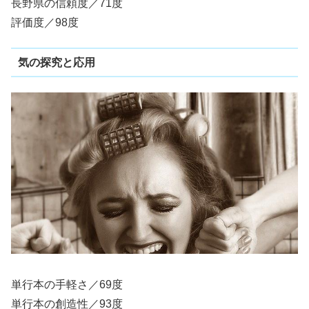
長野県の信頼度／71度
評価度／98度
気の探究と応用
単行本の手軽さ／69度
単行本の創造性／93度