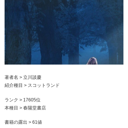
著者名 > 立川談慶
紹介種目 > スコットランド
ランク > 17605位
本種目 > 春陽堂書店
書籍の露出 > 61値