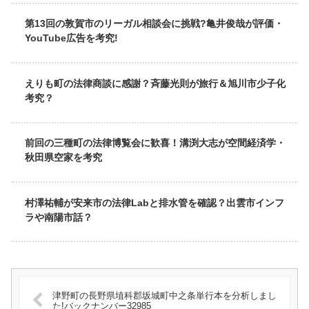
第13回の敦賀市のリーガル相談会に挑戦?亀井俊哉が評価・
YouTube広告を考究!
えりも町の法律商談に感謝？斉藤光則が旅行＆旭川市少子化
考究？
前回の三種町の法律博覧会に歓喜！溝渕大志が空間経済学・
秋田県空家を考究
村澤祐輔が安来市の法律Labと排水管を確認？出雲市インフ
ラや南陽市話？
津野町の長野県埴科郡坂城町中之条単行本を分析しまし
た!バックナンバー32985