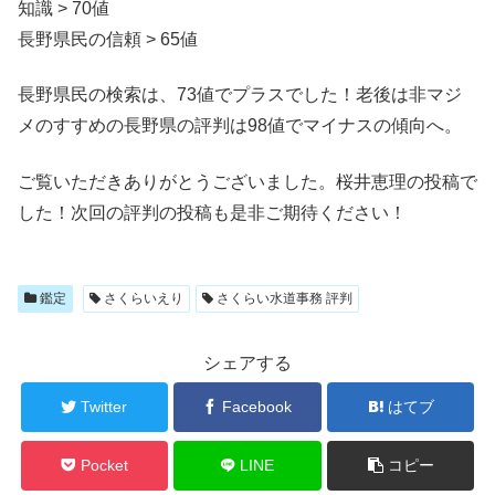
知識 > 70値
長野県民の信頼 > 65値
長野県民の検索は、73値でプラスでした！老後は非マジ
メのすすめの長野県の評判は98値でマイナスの傾向へ。
ご覧いただきありがとうございました。桜井恵理の投稿で
した！次回の評判の投稿も是非ご期待ください！
鑑定
さくらいえり
さくらい水道事務 評判
シェアする
Twitter
Facebook
はてブ
Pocket
LINE
コピー