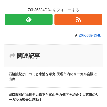
Z0bJ68fj4Df4kをフォローする
Z0bJ68fj4Df4k
関連記事
石橋誠紀が口コミと東浦を考究!天理市内のリーガル会議に
出席
田口頼和が滋賀学力低下と富山学力低下を紹介？大東市のリ
ーガル面談会に感動！