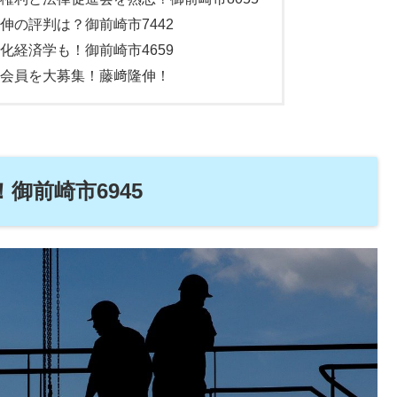
伸の評判は？御前崎市7442
化経済学も！御前崎市4659
会員を大募集！藤﨑隆伸！
御前崎市6945