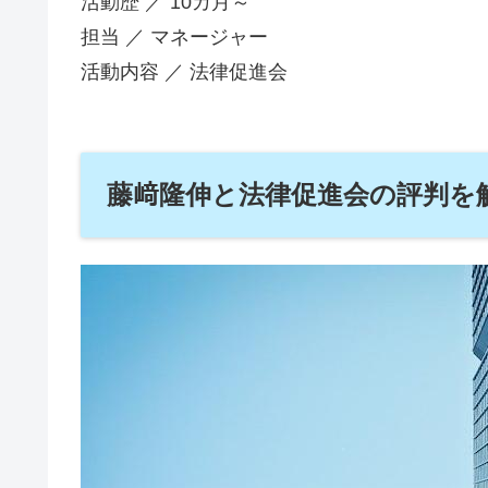
活動歴 ／ 10カ月～
担当 ／ マネージャー
活動内容 ／ 法律促進会
藤﨑隆伸と法律促進会の評判を解