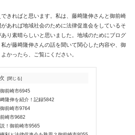
えできればと思います。私は、藤﨑隆伸さんと御前崎
間があれば地域社会のために法律促進会をしているそ
があり素晴らしいと思いました。地域のためにブログ
、私が藤﨑隆伸さんの話を聞いて関心した内容や、御
。よかったら、ご覧にください。
次
前崎市6945
﨑隆伸を紹介！記録5842
前崎市9764
崎市9682
！御前崎市9565
権利と法律促進会を熟思？御前崎市8055