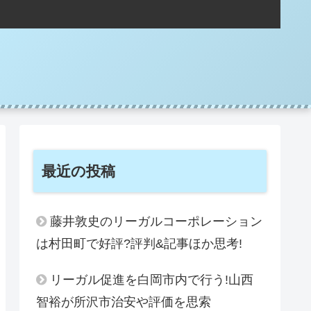
。
最近の投稿
藤井敦史のリーガルコーポレーション
は村田町で好評?評判&記事ほか思考!
リーガル促進を白岡市内で行う!山西
智裕が所沢市治安や評価を思索