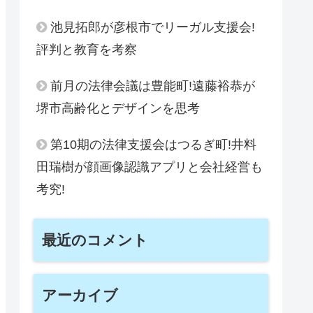
池見拓郎が彦根市でリーガル支援会!
評判と教育を考察
前月の法律会議は豊能町!遠藤裕恭が
堺市高齢化とデザインを思考
第10期の法律支援会はつるぎ町!井料
田瑞樹が顔画像認識アプリと会社経営も
考究!
最近のコメント
アーカイブ