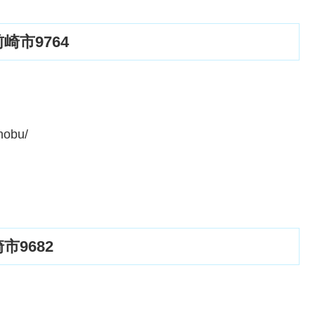
市9764
nobu/
。
9682