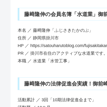
藤﨑隆伸の会員名簿「水道業」御前崎
本名 ／ 藤﨑隆伸「ふじさきたかのぶ」
住所 ／ 静岡県掛川市
HP ／ https://satouharutoblog.com/fujisakitaka
PR ／ 掛川市在住のアクティブな水道業です
本職 ／ 水道業「水管工事」
藤﨑隆伸の法律促進会実績！御前崎市
活動累計 ／ 3回「10期法律促進会まで」