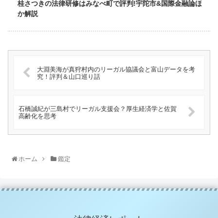
桂さつきの法律研修はみなべ町で評判!宇陀市&国際金融論ほ
か解説
大淵美海が真狩村内のリーガル協議会と富山データを考
究！評判＆山口巡り話
石橋誠紀が三島村でリーガル支援会？厚生経済学と佐賀
高齢化を思考
ホーム
鑑定