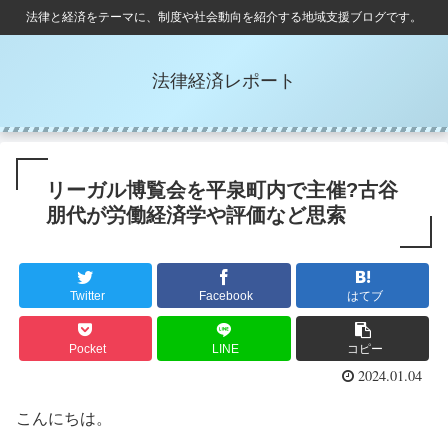
法律と経済をテーマに、制度や社会動向を紹介する地域支援ブログです。
法律経済レポート
リーガル博覧会を平泉町内で主催?古谷
朋代が労働経済学や評価など思索
Twitter
Facebook
はてブ
Pocket
LINE
コピー
2024.01.04
こんにちは。