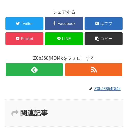
シェアする
Twitter
Facebook
はてブ
Pocket
LINE
コピー
Z0bJ68fj4Df4kをフォローする
Z0bJ68fj4Df4k
関連記事