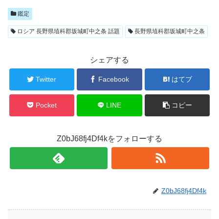
鑑定
ロシア 長野県埴科郡坂城町中之条 話題
長野県埴科郡坂城町中之条
シェアする
Twitter
Facebook
はてブ
Pocket
LINE
コピー
Z0bJ68fj4Df4kをフォローする
Z0bJ68fj4Df4k