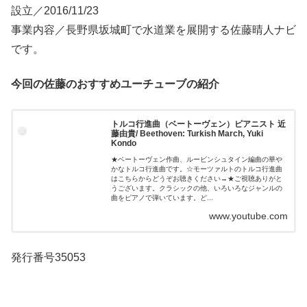
設立／2016/11/23
事業内容／長野県坂城町で水道業を展開する佐藤晴人ナビ
です。
今回の佐藤のおすすめユーチューブの紹介
トルコ行進曲（ベートーヴェン）ピアニスト 近
藤由貴/ Beethoven: Turkish March, Yuki
Kondo
★ベートーヴェン作曲、ルービンシュタイン編曲の華や
かなトルコ行進曲です。☆モーツァルトのトルコ行進曲
はこちらからどうぞお聴きください→★ご視聴ありがと
うございます。クラシックの他、いろいろなジャンルの
曲をピアノで弾いています。ど...
www.youtube.com
発行番号35053