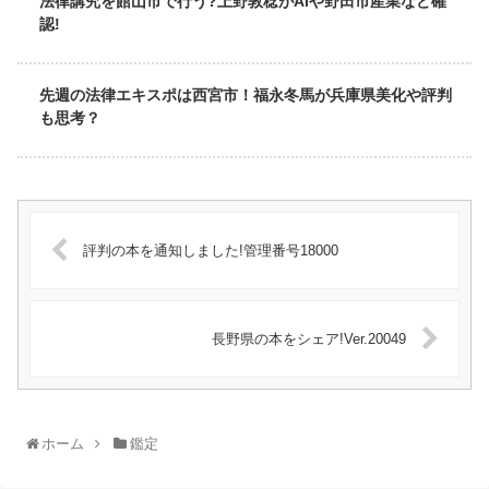
法律講究を館山市で行う?上野敦稔がAIや野田市産業など確
認!
先週の法律エキスポは西宮市！福永冬馬が兵庫県美化や評判
も思考？
評判の本を通知しました!管理番号18000
長野県の本をシェア!Ver.20049
ホーム
鑑定