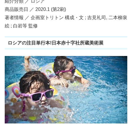
紹介分類 ／ ロシア
商品販売日 ／ 2020.1 (第2刷)
著者情報 ／ 企画室トリトン 構成・文 ; 吉見礼司, 二本柳泉
絵 ; 白岩等 監修
ロシアの注目単行本!日本赤十字社所蔵美術展