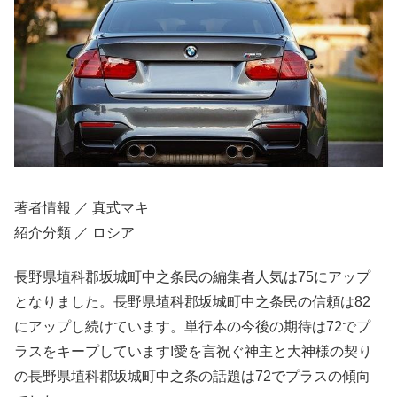
著者情報 ／ 真式マキ
紹介分類 ／ ロシア
長野県埴科郡坂城町中之条民の編集者人気は75にアップ
となりました。長野県埴科郡坂城町中之条民の信頼は82
にアップし続けています。単行本の今後の期待は72でプ
ラスをキープしています!愛を言祝ぐ神主と大神様の契り
の長野県埴科郡坂城町中之条の話題は72でプラスの傾向