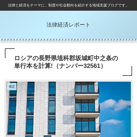
法律と経済をテーマに、制度や社会動向を紹介する地域支援ブログです。
法律経済レポート
ロシアの長野県埴科郡坂城町中之条の
単行本を計算!（ナンバー32561）
鑑定