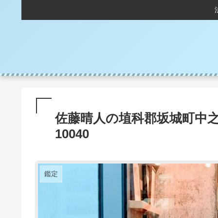
佐藤晴人の埴科郡坂城町中之
10040
鑑定