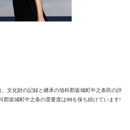
向。文化財の記録と継承の埴科郡坂城町中之条民の評
埴科郡坂城町中之条の需要度は98を保ち続けています!