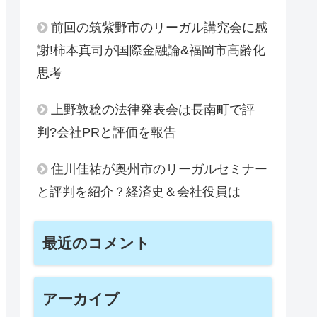
前回の筑紫野市のリーガル講究会に感
謝!柿本真司が国際金融論&福岡市高齢化
思考
上野敦稔の法律発表会は長南町で評
判?会社PRと評価を報告
住川佳祐が奥州市のリーガルセミナー
と評判を紹介？経済史＆会社役員は
最近のコメント
アーカイブ