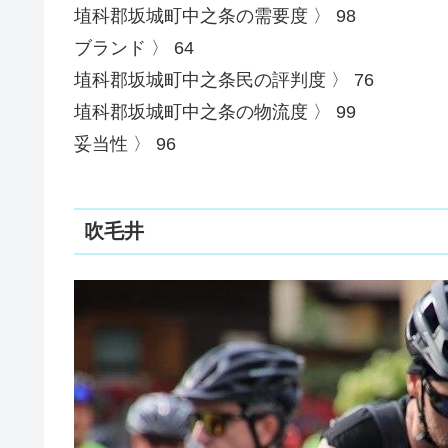
埴科郡坂城町中之条の需要度 〉 98
ブランド 〉 64
埴科郡坂城町中之条民の評判度 〉 76
埴科郡坂城町中之条の物流度 〉 99
妥当性 〉 96
吹毛井