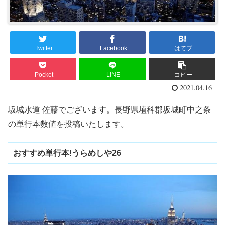
Twitter
Facebook
はてブ
Pocket
LINE
コピー
2021.04.16
坂城水道 佐藤でございます。長野県埴科郡坂城町中之条
の単行本数値を投稿いたします。
おすすめ単行本!うらめしや26