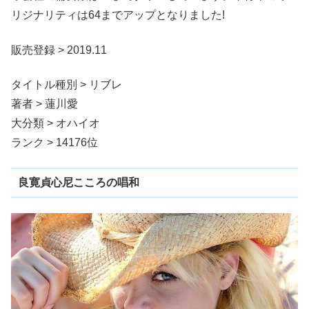
リジナリティは64までアップとなりました!
販売登録 > 2019.11
タイトル種別 > リブレ
著者 > 蓮川愛
大分類 > オハイオ
ランク > 14176位
良寛貞心尼こころの唱和