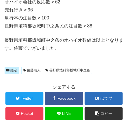
オハイオ会社の反応数 > 62
売れ行き > 96
単行本の注目数 > 100
長野県埴科郡坂城町中之条民の注目数 > 88
長野県埴科郡坂城町中之条のオハイオ数値は以上となりま
す。佐藤でございました。
鑑定
佐藤晴人
長野県埴科郡坂城町中之条
シェアする
Twitter
Facebook
はてブ
Pocket
LINE
コピー