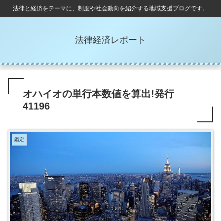
法律と経済をテーマに、制度や社会動向を紹介する地域支援ブログです。
法律経済レポート
オハイオの単行本数値を算出!発行
41196
鑑定