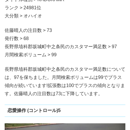
ランク > 24981位
大分類 > オハイオ
佐藤晴人の注目数 > 73
発行数 > 68
長野県埴科郡坂城町中之条民のカスタマー満足数 > 97
月間検索ボリューム > 99
長野県埴科郡坂城町中之条民のカスタマー満足数について
は、97を保ちました。月間検索ボリュームは99でプラス
傾向が続いています!拡張数は100でプラスの傾向となりま
す。佐藤晴人の注目数は73に下降しています。
恋愛操作 (コントロール)5