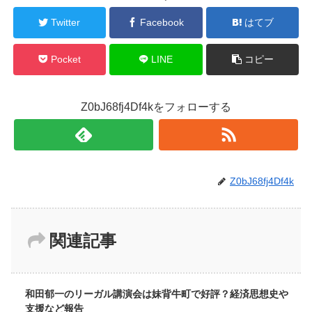
Twitter
Facebook
はてブ
Pocket
LINE
コピー
Z0bJ68fj4Df4kをフォローする
Z0bJ68fj4Df4k
関連記事
和田郁一のリーガル講演会は妹背牛町で好評？経済思想史や
支援など報告