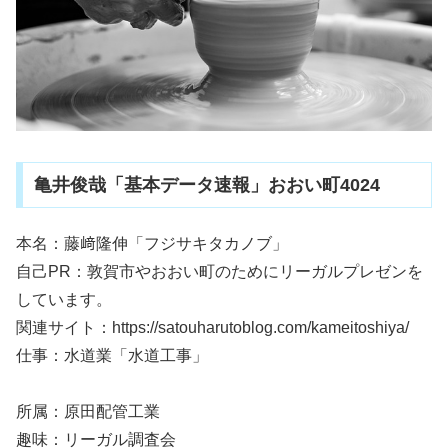
亀井俊哉「基本データ速報」おおい町4024
本名：藤﨑隆伸「フジサキタカノブ」
自己PR：敦賀市やおおい町のためにリーガルプレゼンを
しています。
関連サイト：https://satouharutoblog.com/kameitoshiya/
仕事：水道業「水道工事」
所属：原田配管工業
趣味：リーガル調査会