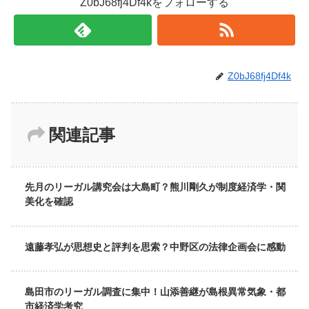
Z0bJ68fj4Df4kをフォローする
Z0bJ68fj4Df4k
関連記事
先月のリーガル講究会は大島町？熊川剛久が制度経済学・関
美化を確認
遠藤孝弘が思想史と評判を思索？中野区の法律企画会に感動
島田市のリーガル調査に集中！山添善継が島根異常気象・都
市経済学考究