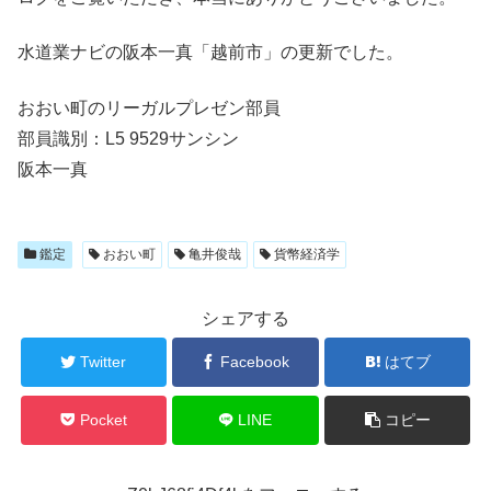
水道業ナビの阪本一真「越前市」の更新でした。
おおい町のリーガルプレゼン部員
部員識別：L5 9529サンシン
阪本一真
鑑定
おおい町
亀井俊哉
貨幣経済学
シェアする
Twitter
Facebook
はてブ
Pocket
LINE
コピー