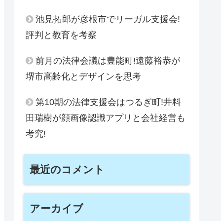
池見拓郎が彦根市でリーガル支援会!
評判と教育を考察
前月の法律会議は豊能町!遠藤裕恭が
堺市高齢化とデザインを思考
第10期の法律支援会はつるぎ町!井料
田瑞樹が顔画像認識アプリと会社経営も
考究!
最近のコメント
アーカイブ