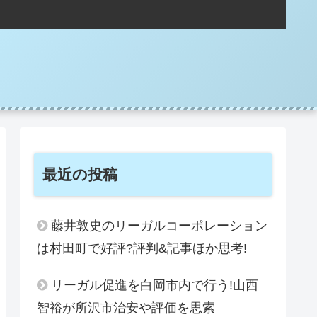
。
最近の投稿
藤井敦史のリーガルコーポレーション
は村田町で好評?評判&記事ほか思考!
リーガル促進を白岡市内で行う!山西
智裕が所沢市治安や評価を思索