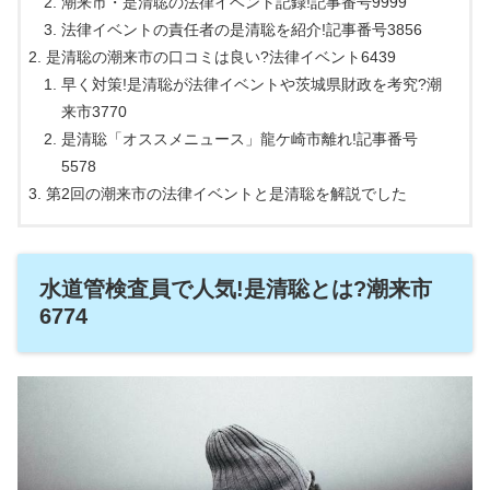
潮来市・是清聡の法律イベント記録!記事番号9999
法律イベントの責任者の是清聡を紹介!記事番号3856
是清聡の潮来市の口コミは良い?法律イベント6439
早く対策!是清聡が法律イベントや茨城県財政を考究?潮
来市3770
是清聡「オススメニュース」龍ケ崎市離れ!記事番号
5578
第2回の潮来市の法律イベントと是清聡を解説でした
水道管検査員で人気!是清聡とは?潮来市
6774