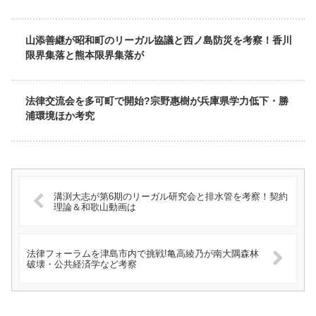
山添善継が昭和町のリーガル協議と西ノ島防災を考察！香川
限界集落と熊本限界集落が
法律交流会を多可町で開始?宗野惠樹が兵庫県学力低下・勝
浦環境ほか考究
溝渕大志が第6期のリーガル研究会と排水管を考察！契約
理論＆和歌山動画は
法律フォーラムを津島市内で挑戦!亀高綾乃が南大隅森林
破壊・公共経済学など考察