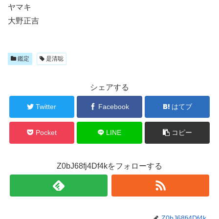
ヤマキ
大野正吉
鑑定
是清聡
シェアする
Twitter
Facebook
はてブ
Pocket
LINE
コピー
Z0bJ68fj4Df4kをフォローする
Z0bJ68fj4Df4k