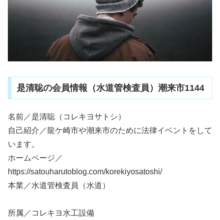
是清聡の会員情報（水道管検査員）潮来市1144
名前／是清聡（コレキヨサトシ）
自己紹介／龍ケ崎市や潮来市のために法律イベントをして
います。
ホームページ／
https://satouharutoblog.com/korekiyosatoshi/
本業／水道管検査員（水道）
所属／コレキヨ水工設備