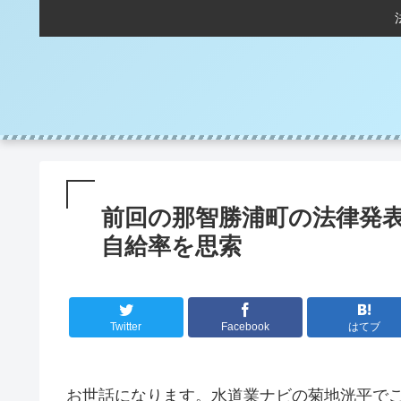
前回の那智勝浦町の法律発
自給率を思索
Twitter
Facebook
はてブ
お世話になります。水道業ナビの菊地洸平で