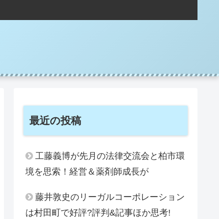
。
最近の投稿
工藤義博が先月の法律交流会と柏市環
境を思索！経営＆薬剤師成長が
藤井敦史のリーガルコーポレーション
は村田町で好評?評判&記事ほか思考!