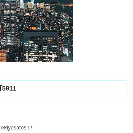
911
kiyosatoshi/