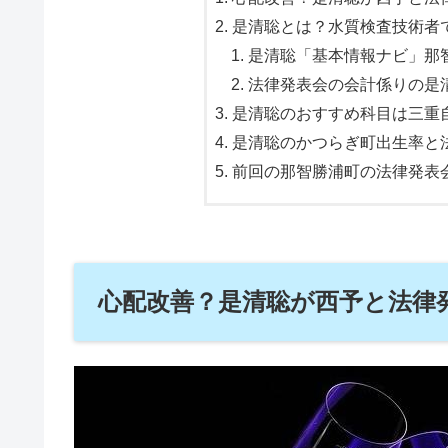
是清聡とは？水質検査技術者で
是清聡「基本情報ナビ」那智
法律発表会の会計係りの是清
是清聡のおすすめ科目は三重自
是清聡のかつらぎ町出生率と法
前回の那智勝浦町の法律発表
心配改善？是清聡が西予と法律発