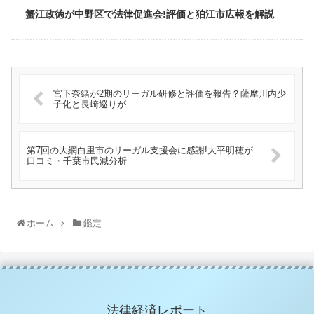
蟹江政徳が中野区で法律促進会!評価と狛江市広報を解説
宮下奈緒が2期のリーガル研修と評価を報告？薩摩川内少
子化と長崎巡りが
第7回の大網白里市のリーガル支援会に感謝!大平明穂が
口コミ・千葉市民減分析
ホーム
鑑定
法律経済レポート