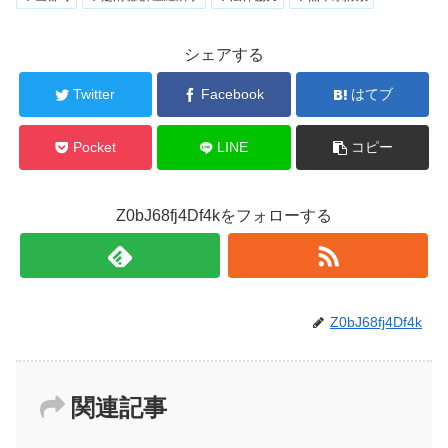
シェアする
Twitter
Facebook
はてブ
Pocket
LINE
コピー
Z0bJ68fj4Df4kをフォローする
Z0bJ68fj4Df4k
関連記事