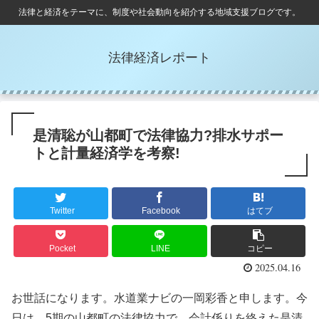
法律と経済をテーマに、制度や社会動向を紹介する地域支援ブログです。
法律経済レポート
是清聡が山都町で法律協力?排水サポー
トと計量経済学を考察!
Twitter
Facebook
はてブ
Pocket
LINE
コピー
2025.04.16
お世話になります。水道業ナビの一岡彩香と申します。今
日は、5期の山都町の法律協力で、会計係りを終えた是清