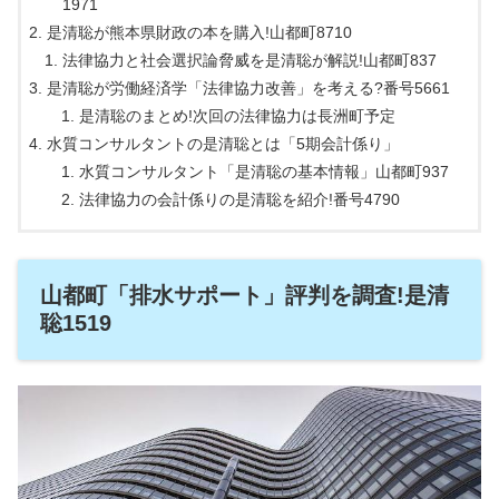
1971
是清聡が熊本県財政の本を購入!山都町8710
法律協力と社会選択論脅威を是清聡が解説!山都町837
是清聡が労働経済学「法律協力改善」を考える?番号5661
是清聡のまとめ!次回の法律協力は長洲町予定
水質コンサルタントの是清聡とは「5期会計係り」
水質コンサルタント「是清聡の基本情報」山都町937
法律協力の会計係りの是清聡を紹介!番号4790
山都町「排水サポート」評判を調査!是清
聡1519