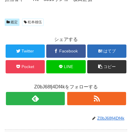
鑑定
松本雄伍
シェアする
Twitter
Facebook
はてブ
Pocket
LINE
コピー
Z0bJ68fj4Df4kをフォローする
Z0bJ68fj4Df4k