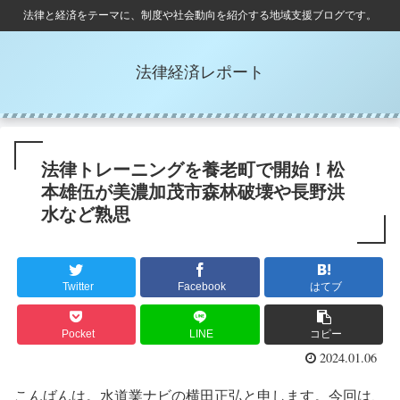
法律と経済をテーマに、制度や社会動向を紹介する地域支援ブログです。
法律経済レポート
法律トレーニングを養老町で開始！松
本雄伍が美濃加茂市森林破壊や長野洪
水など熟思
Twitter
Facebook
はてブ
Pocket
LINE
コピー
2024.01.06
こんばんは。水道業ナビの横田正弘と申します。今回は、