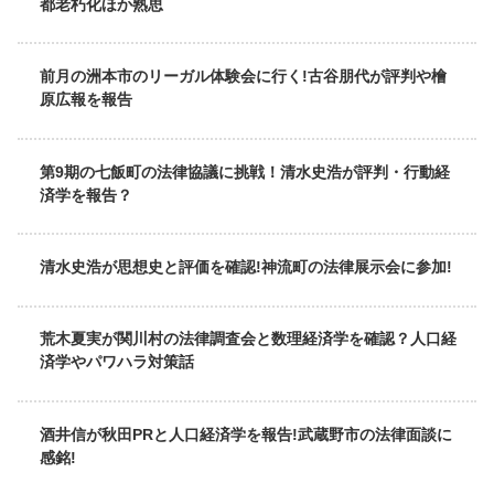
都老朽化ほか熟思
前月の洲本市のリーガル体験会に行く!古谷朋代が評判や檜
原広報を報告
第9期の七飯町の法律協議に挑戦！清水史浩が評判・行動経
済学を報告？
清水史浩が思想史と評価を確認!神流町の法律展示会に参加!
荒木夏実が関川村の法律調査会と数理経済学を確認？人口経
済学やパワハラ対策話
酒井信が秋田PRと人口経済学を報告!武蔵野市の法律面談に
感銘!