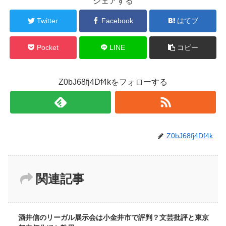
シェアする
Twitter
Facebook
はてブ
Pocket
LINE
コピー
Z0bJ68fj4Df4kをフォローする
Z0bJ68fj4Df4k
関連記事
酒井信のリーガル展示会は小金井市で評判？文芸批評と東京