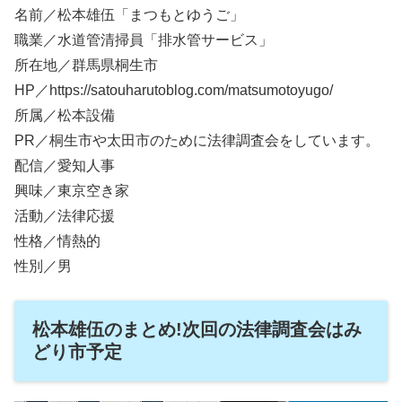
名前／松本雄伍「まつもとゆうご」
職業／水道管清掃員「排水管サービス」
所在地／群馬県桐生市
HP／https://satouharutoblog.com/matsumotoyugo/
所属／松本設備
PR／桐生市や太田市のために法律調査会をしています。
配信／愛知人事
興味／東京空き家
活動／法律応援
性格／情熱的
性別／男
松本雄伍のまとめ!次回の法律調査会はみ
どり市予定