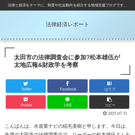
法律と経済をテーマに、制度や社会動向を紹介する地域支援ブログです。
法律経済レポート
太田市の法律調査会に参加?松本雄伍が
太地広報&財政学を考察
Twitter
Facebook
はてブ
Pocket
LINE
コピー
2025.07.31
こんばんは。水道業ナビの稲毛美樹と申します。今日は、
先週の太田市の法律調査会で、リーダーの松本雄伍さんを