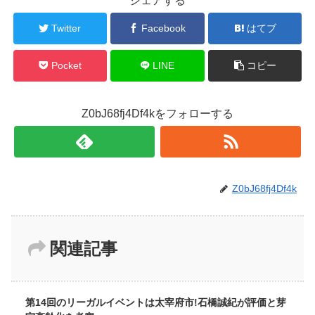
シェアする
Twitter
Facebook
はてブ
Pocket
LINE
コピー
Z0bJ68fj4Df4kをフォローする
Z0bJ68fj4Df4k
関連記事
第14回のリーガルイベントは太宰府市!石橋誠紀が評価と芽