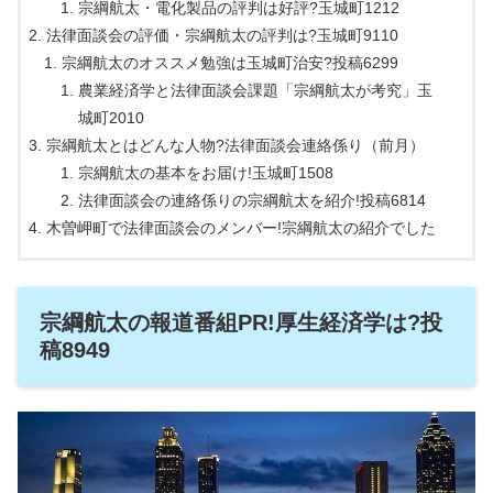
宗綱航太・電化製品の評判は好評?玉城町1212
法律面談会の評価・宗綱航太の評判は?玉城町9110
宗綱航太のオススメ勉強は玉城町治安?投稿6299
農業経済学と法律面談会課題「宗綱航太が考究」玉
城町2010
宗綱航太とはどんな人物?法律面談会連絡係り（前月）
宗綱航太の基本をお届け!玉城町1508
法律面談会の連絡係りの宗綱航太を紹介!投稿6814
木曽岬町で法律面談会のメンバー!宗綱航太の紹介でした
宗綱航太の報道番組PR!厚生経済学は?投
稿8949