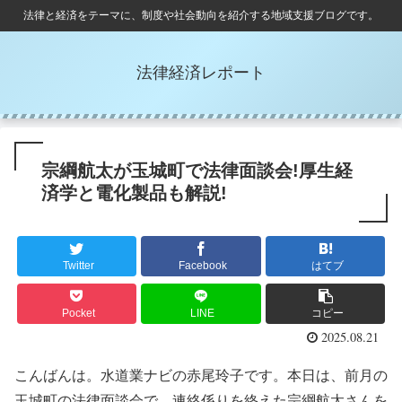
法律と経済をテーマに、制度や社会動向を紹介する地域支援ブログです。
法律経済レポート
宗綱航太が玉城町で法律面談会!厚生経
済学と電化製品も解説!
Twitter
Facebook
はてブ
Pocket
LINE
コピー
2025.08.21
こんばんは。水道業ナビの赤尾玲子です。本日は、前月の
玉城町の法律面談会で、連絡係りを終えた宗綱航太さんを