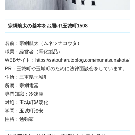
宗綱航太の基本をお届け!玉城町1508
名前：宗綱航太（ムネツナコウタ）
職業：経営者（電化製品）
WEBサイト：https://satouharutoblog.com/munetsunakota/
PR：玉城町や玉城町のために法律面談会をしています。
住所：三重県玉城町
所属：宗綱電器
専門知識：冷凍庫
対処：玉城町温暖化
学問：玉城町治安
性格：勉強家