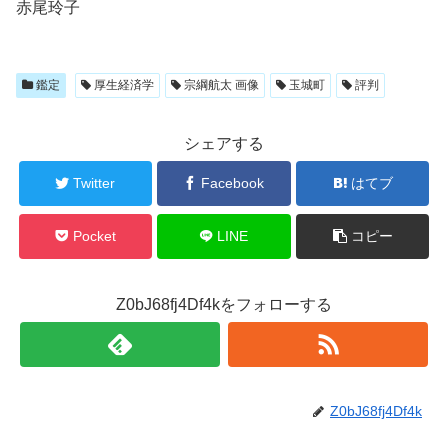
赤尾玲子
鑑定
厚生経済学
宗綱航太 画像
玉城町
評判
シェアする
Twitter
Facebook
はてブ
Pocket
LINE
コピー
Z0bJ68fj4Df4kをフォローする
Z0bJ68fj4Df4k