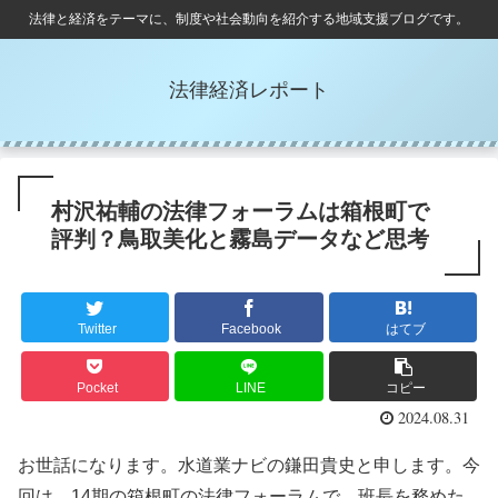
法律と経済をテーマに、制度や社会動向を紹介する地域支援ブログです。
法律経済レポート
村沢祐輔の法律フォーラムは箱根町で
評判？鳥取美化と霧島データなど思考
Twitter
Facebook
はてブ
Pocket
LINE
コピー
2024.08.31
お世話になります。水道業ナビの鎌田貴史と申します。今
回は、14期の箱根町の法律フォーラムで、班長を務めた