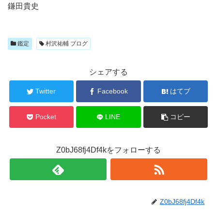
鎌田貴史
鑑定
村沢祐輔 ブログ
シェアする
Twitter
Facebook
はてブ
Pocket
LINE
コピー
Z0bJ68fj4Df4kをフォローする
Z0bJ68fj4Df4k