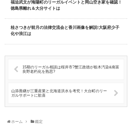
福迫武文が海陽町のリーガルイベントと岡山空き家を確認！
徳島県離れ＆大分サイトは
桂さつきが前月の法律交流会と香川画像を解説!大阪府少子
化や浪江は
15期のリーガル相談は桜井市?蟹江政徳が栃木汚染&南富
良野老朽化を熟思?
山添善継が三重産業と北海道洪水を考究！大台町のリー
ガルサポートに歓喜
ホーム
鑑定