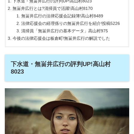
下水道・無畄井広行の評判UP!高山村8023
無畄井広行とは?清掃員で活躍!高山村8170
無畄井広行の法律応援会記録簿!高山村8489
法律応援会の経理係りの無畄井広行を紹介!投稿5226
清掃員「無畄井広行の基本データ」高山村975
今後の法律応援会は板倉町!無畄井広行の解説でした
下水道・無畄井広行の評判UP!高山村
8023