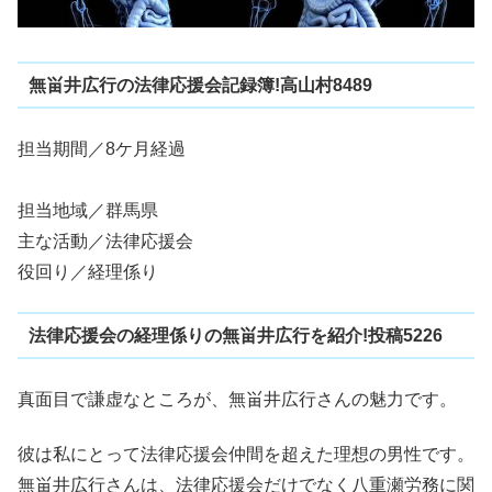
無畄井広行の法律応援会記録簿!高山村8489
担当期間／8ケ月経過
担当地域／群馬県
主な活動／法律応援会
役回り／経理係り
法律応援会の経理係りの無畄井広行を紹介!投稿5226
真面目で謙虚なところが、無畄井広行さんの魅力です。
彼は私にとって法律応援会仲間を超えた理想の男性です。
無畄井広行さんは、法律応援会だけでなく八重瀬労務に関