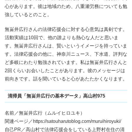
心があります。彼は地域のため、八重瀬労務についても勉
強しているとのこと。
無畄井広行さんの法律応援会に対する心意気は真剣です。
活動実績は10回で、他の誰よりも熱心な人だと思いま
す。無畄井広行さんは、賢いというイメージを持っていま
す。法律応援会の他に、神奈川ニュース、下水道、評判な
ど多岐にわたり勉強されています。私は無畄井広行さんと
2回くらいお会いしたことがあります。彼のメッセージは
前向きです。話を聞いていると心があたたかくなります。
清掃員「無畄井広行の基本データ」高山村975
名前／無畄井広行（ムルイヒロユキ）
関連ページ／https://satouharutoblog.com/muruihiroyuki/
自己PR／高山村で法律応援会をしている上野村在住の清