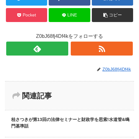
Pocket
LINE
コピー
Z0bJ68fj4Df4kをフォローする
Z0bJ68fj4Df4k
関連記事
桂さつきが第13回の法律セミナーと財政学を思索!水道管&鳴
門基準話