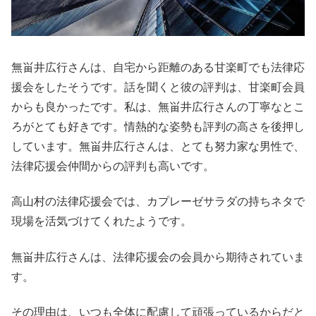
無畄井広行さんは、自宅から距離のある甘楽町でも法律応
援会をしたそうです。話を聞くと彼の評判は、甘楽町会員
からも良かったです。私は、無畄井広行さんの丁寧なとこ
ろがとても好きです。情熱的な姿勢も評判の高さを後押し
しています。無畄井広行さんは、とても努力家な男性で、
法律応援会仲間からの評判も高いです。
高山村の法律応援会では、カプレーゼサラダの持ちネタで
現場を活気づけてくれたようです。
無畄井広行さんは、法律応援会の会員から期待されていま
す。
その理由は、いつも全体に配慮して頑張っているからだと