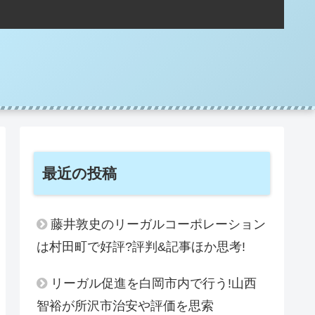
。
最近の投稿
藤井敦史のリーガルコーポレーション
は村田町で好評?評判&記事ほか思考!
リーガル促進を白岡市内で行う!山西
智裕が所沢市治安や評価を思索