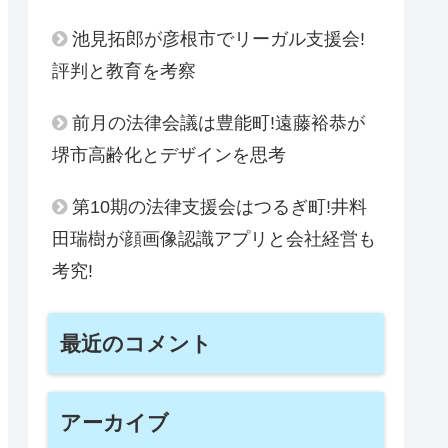
池見拓郎が彦根市でリーガル支援会!
評判と教育を考察
前月の法律会議は豊能町!遠藤裕恭が
堺市高齢化とデザインを思考
第10期の法律支援会はつるぎ町!井料
田瑞樹が顔画像認識アプリと会社経営も
考究!
最近のコメント
アーカイブ