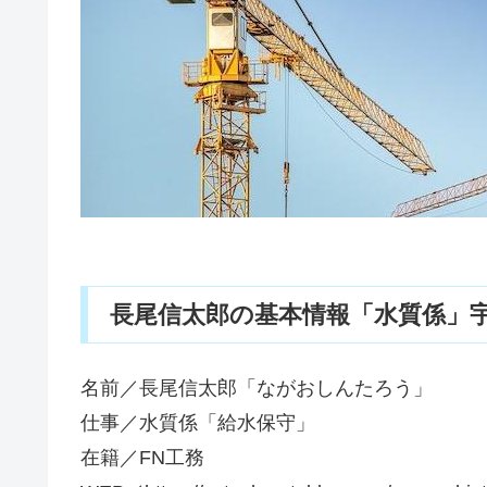
長尾信太郎の基本情報「水質係」宇城
名前／長尾信太郎「ながおしんたろう」
仕事／水質係「給水保守」
在籍／FN工務