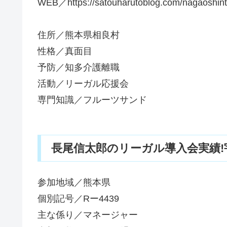
WEB／https://satouharutoblog.com/nagaoshint
住所／熊本県相良村
性格／真面目
予防／知多介護離職
活動／リーガル応援会
専門知識／フルーツサンド
長尾信太郎のリーガル導入会実績!宇
参加地域／熊本県
個別記号／Rー4439
主な係り／マネージャー