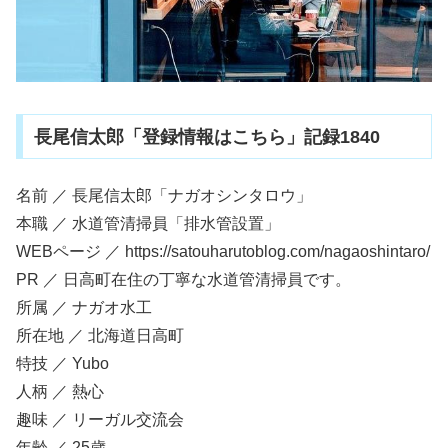
長尾信太郎「登録情報はこちら」記録1840
名前 ／ 長尾信太郎「ナガオシンタロウ」
本職 ／ 水道管清掃員「排水管設置」
WEBページ ／ https://satouharutoblog.com/nagaoshintaro/
PR ／ 日高町在住の丁寧な水道管清掃員です。
所属 ／ ナガオ水工
所在地 ／ 北海道日高町
特技 ／ Yubo
人柄 ／ 熱心
趣味 ／ リーガル交流会
年齢 ／ 25歳