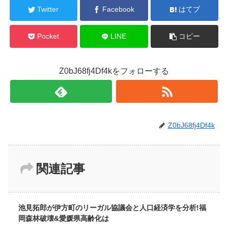
Twitter
Facebook
はてブ
Pocket
LINE
コピー
Z0bJ68fj4Df4kをフォローする
Z0bJ68fj4Df4k
関連記事
池見拓郎が伊方町のリーガル協議会と人口経済学を分析!福
岡森林破壊&愛媛県高齢化は