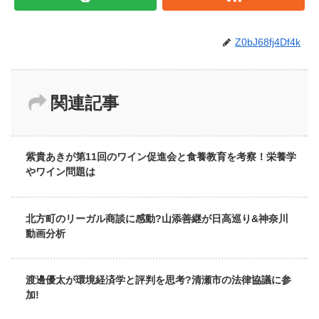
Z0bJ68fj4Df4k
関連記事
紫貴あきが第11回のワイン促進会と食養教育を考察！栄養学
やワイン問題は
北方町のリーガル商談に感動?山添善継が日高巡り&神奈川
動画分析
渡邊優太が環境経済学と評判を思考?清瀬市の法律協議に参
加!