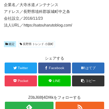
企業名／大寺水道メンテナンス
アドレス／長野県埴科郡坂城町中之条
会社設立／2016/11/23
法人URL／https://satouharutoblog.com/
鑑定
長野県 トレンド 小国町
シェアする
Twitter
Facebook
はてブ
Pocket
LINE
コピー
Z0bJ68fj4Df4kをフォローする