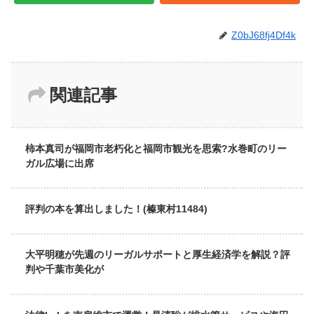
Z0bJ68fj4Df4k
関連記事
柿本真司が福岡市老朽化と福岡市観光を思索?水巻町のリー
ガル広場に出席
評判の本を算出しました！(榛東村11484)
大平明穂が先週のリーガルサポートと厚生経済学を解説？評
判や千葉市美化が