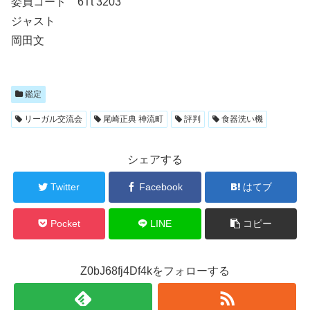
委員コード 6Tt 3203
ジャスト
岡田文
鑑定
リーガル交流会
尾崎正典 神流町
評判
食器洗い機
シェアする
Twitter
Facebook
はてブ
Pocket
LINE
コピー
Z0bJ68fj4Df4kをフォローする