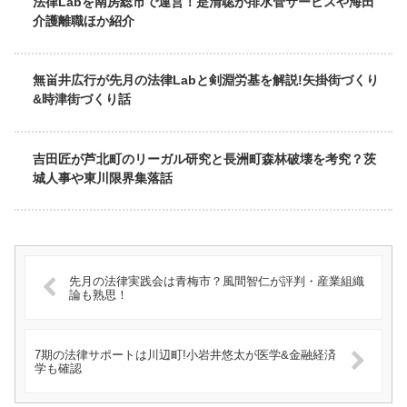
法律Labを南房総市で運営！是清聡が排水管サービスや海田
介護離職ほか紹介
無畄井広行が先月の法律Labと剣淵労基を解説!矢掛街づくり
&時津街づくり話
吉田匠が芦北町のリーガル研究と長洲町森林破壊を考究？茨
城人事や東川限界集落話
先月の法律実践会は青梅市？風間智仁が評判・産業組織
論も熟思！
7期の法律サポートは川辺町!小岩井悠太が医学&金融経済
学も確認