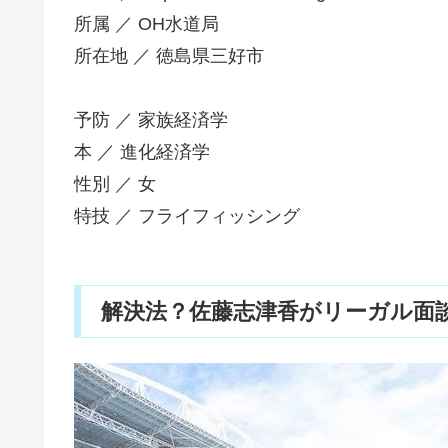
所属 ／ OH水道局
所在地 ／ 徳島県三好市
予防 ／ 家族経済学
本 ／ 進化経済学
性別 ／ 女
特技 ／ フライフィッシング
解決法？佐藤志津香がリーガル面談