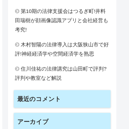
第10期の法律支援会はつるぎ町!井料
田瑞樹が顔画像認識アプリと会社経営も
考究!
木村智陽の法律導入は大阪狭山市で好
評!神経経済学や空間経済学を熟思
住川佳祐の法律講究は山田町で評判?
評判や教室など解説
最近のコメント
アーカイブ