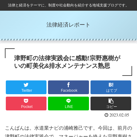
法律と経済をテーマに、制度や社会動向を紹介する地域支援ブログです。
法律経済レポート
津野町の法律実践会に感動!宗野惠樹が
いの町美化&排水メンテナンス熟思
Twitter
Facebook
はてブ
Pocket
LINE
コピー
2023.02.05
こんばんは。水道業ナビの浦崎雅己です。今回は、前月の
津野町の法律実践会で、マネージャーを終えた宗野惠樹さ