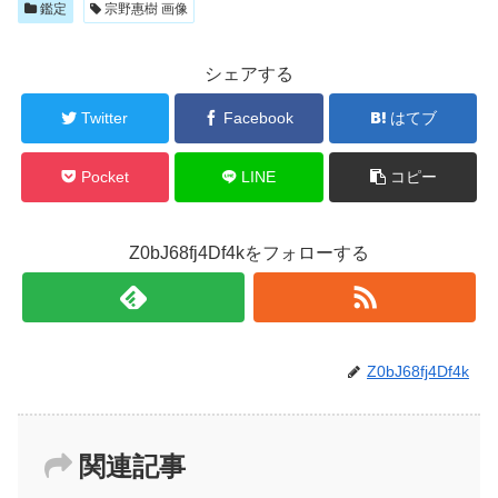
鑑定
宗野惠樹 画像
シェアする
Twitter
Facebook
はてブ
Pocket
LINE
コピー
Z0bJ68fj4Df4kをフォローする
Z0bJ68fj4Df4k
関連記事