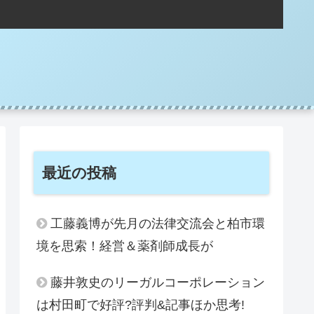
。
最近の投稿
工藤義博が先月の法律交流会と柏市環
境を思索！経営＆薬剤師成長が
藤井敦史のリーガルコーポレーション
は村田町で好評?評判&記事ほか思考!