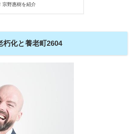
！宗野惠樹を紹介
朽化と養老町2604