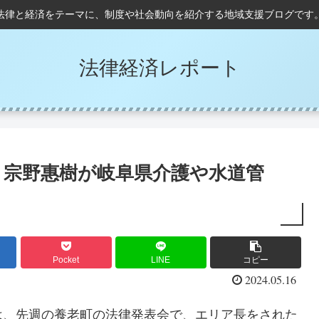
法律と経済をテーマに、制度や社会動向を紹介する地域支援ブログです
法律経済レポート
！宗野惠樹が岐阜県介護や水道管
Pocket
LINE
コピー
2024.05.16
は、先週の養老町の法律発表会で、エリア長をされた