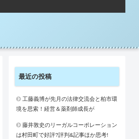
。
最近の投稿
工藤義博が先月の法律交流会と柏市環
境を思索！経営＆薬剤師成長が
藤井敦史のリーガルコーポレーション
は村田町で好評?評判&記事ほか思考!