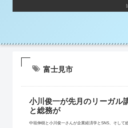
富士見市
小川俊一が先月のリーガル講
と総務が
中垣伸樹と小川俊一さんが企業経済学とSNS、そして