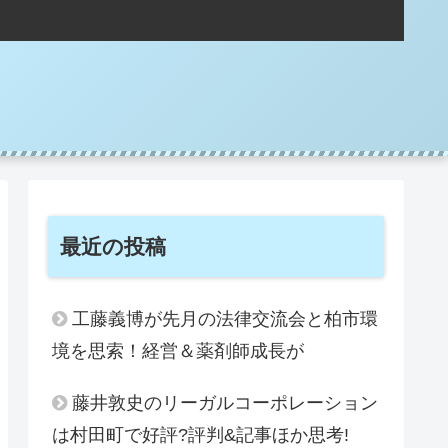
。
最近の投稿
工藤義博が先月の法律交流会と柏市環
境を思索！経営＆薬剤師成長が
藤井敦史のリーガルコーポレーション
は村田町で好評?評判&記事ほか思考!