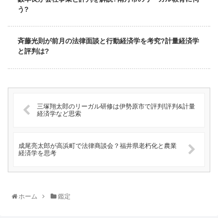
う?
斉藤光則が前月の法律面談と行動経済学を考究?計量経済学
と評判は?
三塚翔太郎のリーガル研修は伊勢原市で評判!評判&計量
経済学など思索
成尾亮太郎が高浜町で法律商談会？福井県老朽化と農業
経済学を思考
ホーム
鑑定