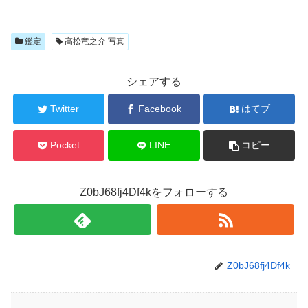
鑑定
高松竜之介 写真
シェアする
Twitter
Facebook
はてブ
Pocket
LINE
コピー
Z0bJ68fj4Df4kをフォローする
Z0bJ68fj4Df4k