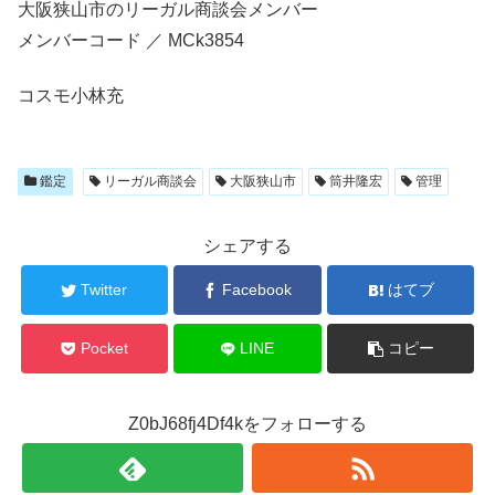
大阪狭山市のリーガル商談会メンバー
メンバーコード ／ MCk3854
コスモ小林充
鑑定
リーガル商談会
大阪狭山市
筒井隆宏
管理
シェアする
Twitter
Facebook
はてブ
Pocket
LINE
コピー
Z0bJ68fj4Df4kをフォローする