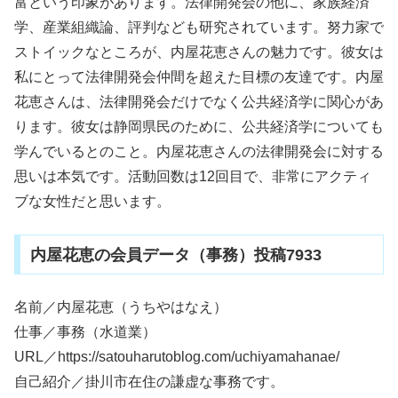
富という印象があります。法律開発会の他に、家族経済
学、産業組織論、評判なども研究されています。努力家で
ストイックなところが、内屋花恵さんの魅力です。彼女は
私にとって法律開発会仲間を超えた目標の友達です。内屋
花恵さんは、法律開発会だけでなく公共経済学に関心があ
ります。彼女は静岡県民のために、公共経済学についても
学んでいるとのこと。内屋花恵さんの法律開発会に対する
思いは本気です。活動回数は12回目で、非常にアクティ
ブな女性だと思います。
内屋花恵の会員データ（事務）投稿7933
名前／内屋花恵（うちやはなえ）
仕事／事務（水道業）
URL／https://satouharutoblog.com/uchiyamahanae/
自己紹介／掛川市在住の謙虚な事務です。