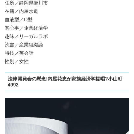
住所／静岡県掛川市
在籍／内屋水道
血液型／O型
関心事／企業経済学
趣味／リーガルラボ
読書／産業組織論
特技／英会話
性別／女性
法律開発会の懸念!内屋花恵が家族経済学提唱?小山町
4992