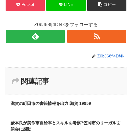
Pocket
LINE
コピー
Z0bJ68fj4Df4kをフォローする
Z0bJ68fj4Df4k
関連記事
滋賀の町田市の書籍情報を出力!滋賀 19959
薮本良が美作市自給率とスキルを考察?笠岡市のリーガル面
談会に感動