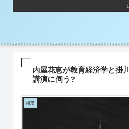
内屋花恵が教育経済学と掛川
講演に伺う?
鑑定