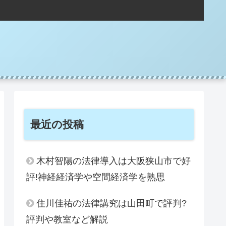
。
最近の投稿
木村智陽の法律導入は大阪狭山市で好
評!神経経済学や空間経済学を熟思
住川佳祐の法律講究は山田町で評判?
評判や教室など解説