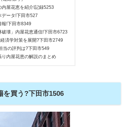
内屋花恵を紹介!記録5253
データ!下田市527
!下田市8349
破壊」内屋花恵通信!下田市6723
経済学対策を展開?下田市2749
担当の評判は?下田市549
係り内屋花恵の解説のまとめ
を買う?下田市1506