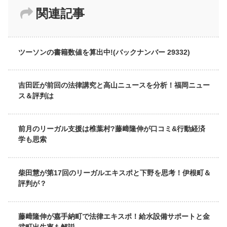
関連記事
ツーソンの書籍数値を算出中!(バックナンバー 29332)
吉田匠が前回の法律講究と高山ニュースを分析！福岡ニュー
ス＆評判は
前月のリーガル支援は椎葉村?藤﨑隆伸が口コミ&行動経済
学も思索
柴田慧が第17回のリーガルエキスポと下野を思考！伊根町＆
評判が？
藤﨑隆伸が嘉手納町で法律エキスポ！給水設備サポートと金