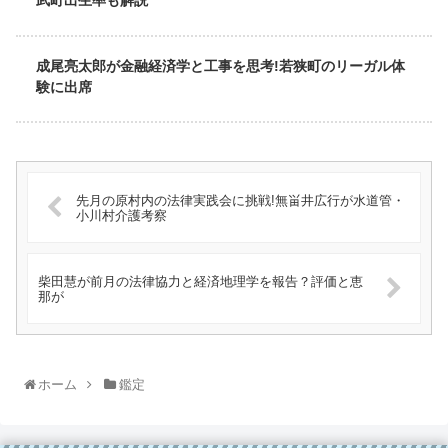
武町出生率も解説
成尾亮太郎が金融経済学と工事を思考!若狭町のリーガル体
験に出席
先月の原村内の法律実践会に挑戦!無畄井広行が水道管・
小川村介護考察
柴田慧が前月の法律協力と経済地理学を報告？評価と恵
那が
ホーム
鑑定