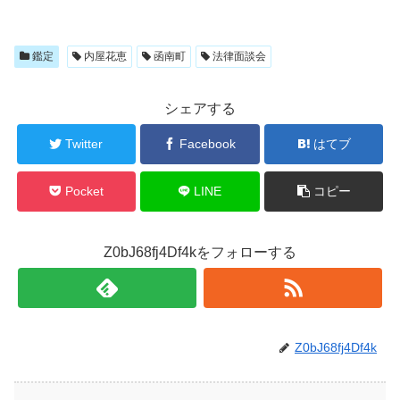
鑑定
内屋花恵
函南町
法律面談会
シェアする
Twitter
Facebook
はてブ
Pocket
LINE
コピー
Z0bJ68fj4Df4kをフォローする
Z0bJ68fj4Df4k