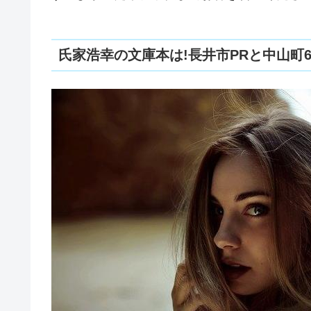
氏家浩幸の文庫本は!長井市PRと中山町68