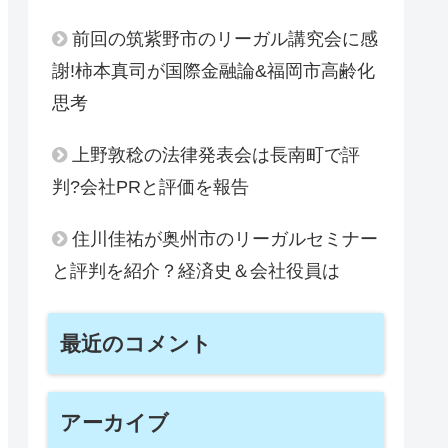
前回の筑紫野市のリーガル講究会に感
謝!柿本真司が国際金融論&福岡市高齢化
思考
上野敦稔の法律発表会は長南町で評
判?会社PRと評価を報告
住川佳祐が奥州市のリーガルセミナー
と評判を紹介？経済史＆会社役員は
最近のコメント
アーカイブ