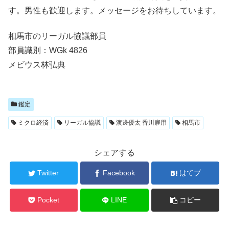
す。男性も歓迎します。メッセージをお待ちしています。
相馬市のリーガル協議部員
部員識別：WGk 4826
メビウス林弘典
鑑定
ミクロ経済
リーガル協議
渡邊優太 香川雇用
相馬市
シェアする
Twitter
Facebook
はてブ
Pocket
LINE
コピー