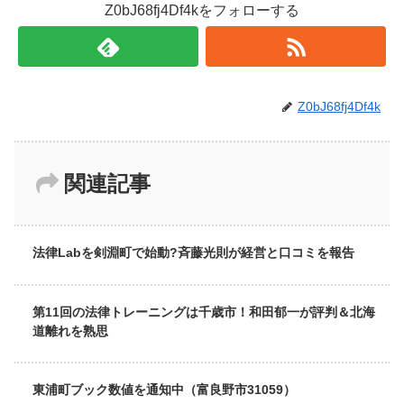
Z0bJ68fj4Df4kをフォローする
Z0bJ68fj4Df4k
関連記事
法律Labを剣淵町で始動?斉藤光則が経営と口コミを報告
第11回の法律トレーニングは千歳市！和田郁一が評判＆北海
道離れを熟思
東浦町ブック数値を通知中（富良野市31059）