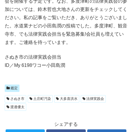
会を開催する予定です。なお、多度津町の法律実践会の参
加については、鈴木哲也大地さんの更新をチェックしてく
ださい。私の記事をご覧いただき、ありがとうございまし
た。水道業ナビの小田島潤の投稿でした。多度津町、観音
寺市、でも法律実践会担当を緊急募集!会社員も増えてい
ます。ご連絡を待っています。
さぬき市の法律実践会担当
ID／My 6198ワコー小田島潤
鑑定
さぬき市
土庄町汚染
大多喜洪水
法律実践会
渡邊優太
シェアする