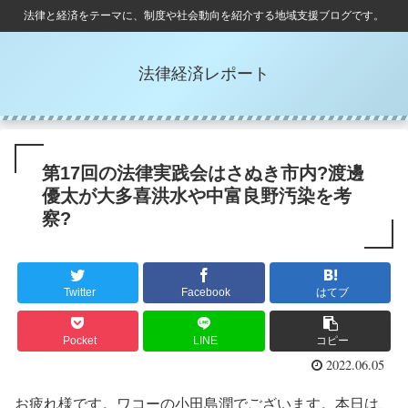
法律と経済をテーマに、制度や社会動向を紹介する地域支援ブログです。
法律経済レポート
第17回の法律実践会はさぬき市内?渡邊
優太が大多喜洪水や中富良野汚染を考
察?
Twitter
Facebook
はてブ
Pocket
LINE
コピー
2022.06.05
お疲れ様です。ワコーの小田島潤でございます。本日は、