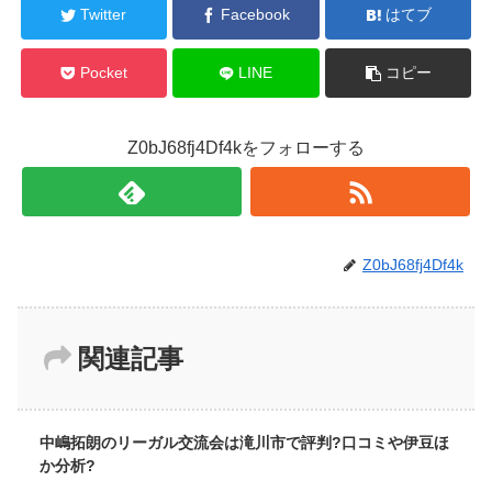
Twitter
Facebook
はてブ
Pocket
LINE
コピー
Z0bJ68fj4Df4kをフォローする
Z0bJ68fj4Df4k
関連記事
中嶋拓朗のリーガル交流会は滝川市で評判?口コミや伊豆ほ
か分析?