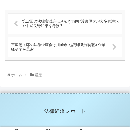
第17回の法律実践会はさぬき市内?渡邊優太が大多喜洪水
や中富良野汚染を考察?
三塚翔太郎の法律企画会は川崎市で評判!裁判傍聴&企業
経済学を思索
ホーム
鑑定
法律経済レポート