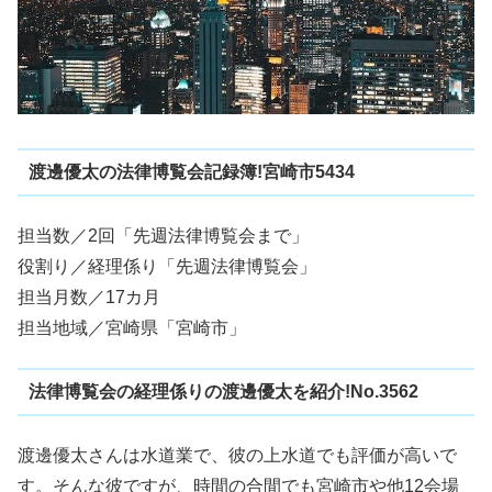
渡邊優太の法律博覧会記録簿!宮崎市5434
担当数／2回「先週法律博覧会まで」
役割り／経理係り「先週法律博覧会」
担当月数／17カ月
担当地域／宮崎県「宮崎市」
法律博覧会の経理係りの渡邊優太を紹介!No.3562
渡邊優太さんは水道業で、彼の上水道でも評価が高いで
す。そんな彼ですが、時間の合間でも宮崎市や他12会場