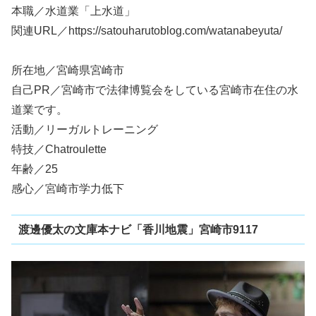
本職／水道業「上水道」
関連URL／https://satouharutoblog.com/watanabeyuta/
所在地／宮崎県宮崎市
自己PR／宮崎市で法律博覧会をしている宮崎市在住の水
道業です。
活動／リーガルトレーニング
特技／Chatroulette
年齢／25
感心／宮崎市学力低下
渡邊優太の文庫本ナビ「香川地震」宮崎市9117