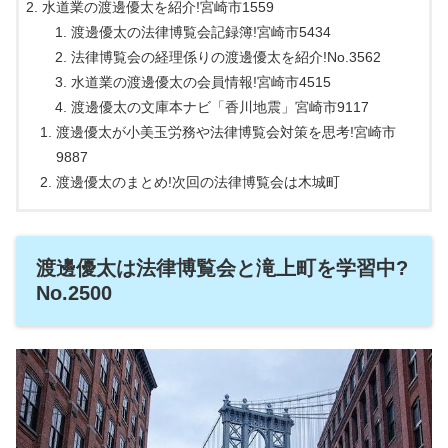
水道業の渡邊優太を紹介!宮崎市1559
渡邊優太の法律博覧会記録簿!宮崎市5434
法律博覧会の経理係りの渡邊優太を紹介!No.3562
水道業の渡邊優太の会員情報!宮崎市4515
渡邊優太の文庫本ナビ「香川地震」宮崎市9117
渡邊優太が小美玉労務や法律博覧会対策を思考!宮崎市
9887
渡邊優太のまとめ!次回の法律博覧会は木城町
渡邊優太は法律博覧会と滝上町を学習中?
No.2500