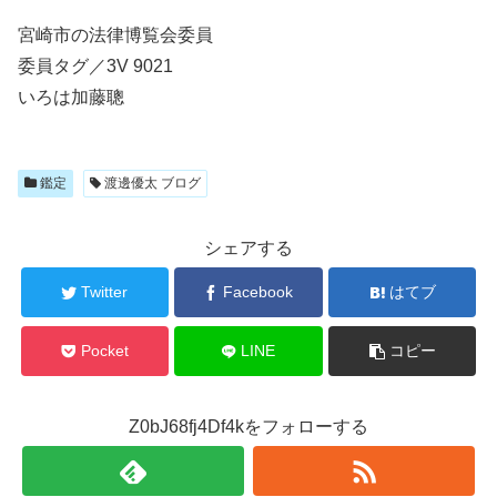
宮崎市の法律博覧会委員
委員タグ／3V 9021
いろは加藤聰
鑑定
渡邊優太 ブログ
シェアする
Twitter
Facebook
はてブ
Pocket
LINE
コピー
Z0bJ68fj4Df4kをフォローする