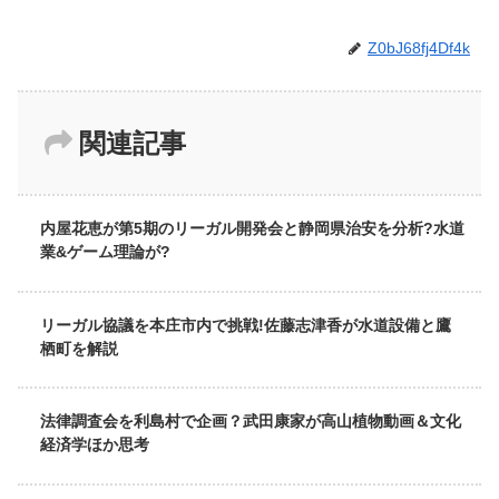
Z0bJ68fj4Df4k
関連記事
内屋花恵が第5期のリーガル開発会と静岡県治安を分析?水道
業&ゲーム理論が?
リーガル協議を本庄市内で挑戦!佐藤志津香が水道設備と鷹
栖町を解説
法律調査会を利島村で企画？武田康家が高山植物動画＆文化
経済学ほか思考