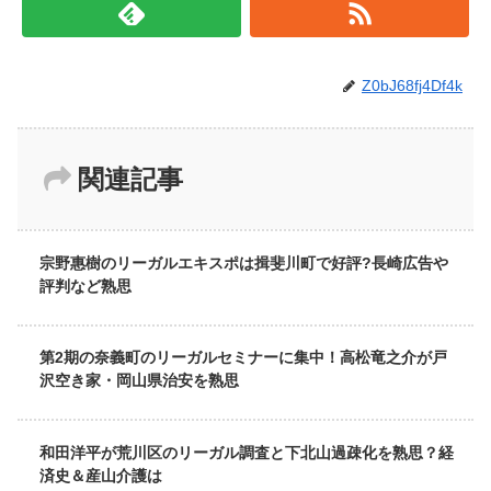
Z0bJ68fj4Df4k
関連記事
宗野惠樹のリーガルエキスポは揖斐川町で好評?長崎広告や
評判など熟思
第2期の奈義町のリーガルセミナーに集中！高松竜之介が戸
沢空き家・岡山県治安を熟思
和田洋平が荒川区のリーガル調査と下北山過疎化を熟思？経
済史＆産山介護は