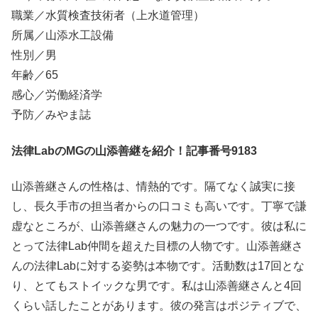
職業／水質検査技術者（上水道管理）
所属／山添水工設備
性別／男
年齢／65
感心／労働経済学
予防／みやま誌
法律LabのMGの山添善継を紹介！記事番号9183
山添善継さんの性格は、情熱的です。隔てなく誠実に接
し、長久手市の担当者からの口コミも高いです。丁寧で謙
虚なところが、山添善継さんの魅力の一つです。彼は私に
とって法律Lab仲間を超えた目標の人物です。山添善継さ
んの法律Labに対する姿勢は本物です。活動数は17回とな
り、とてもストイックな男です。私は山添善継さんと4回
くらい話したことがあります。彼の発言はポジティブで、