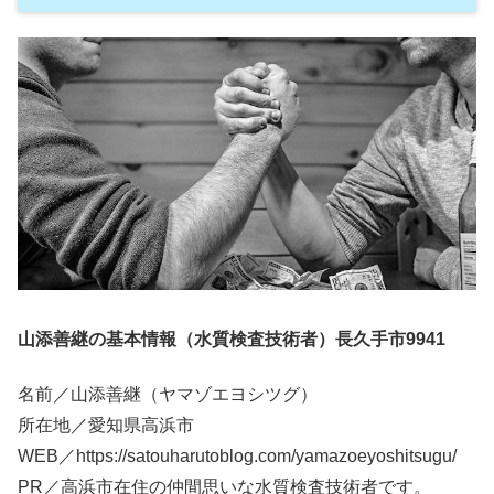
山添善継の基本情報（水質検査技術者）長久手市9941
名前／山添善継（ヤマゾエヨシツグ）
所在地／愛知県高浜市
WEB／https://satouharutoblog.com/yamazoeyoshitsugu/
PR／高浜市在住の仲間思いな水質検査技術者です。