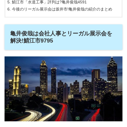
鯖江市「水道工事」評判は?亀井俊哉4591
今後のリーガル展示会は坂井市!亀井俊哉の紹介のまとめ
亀井俊哉は会社人事とリーガル展示会を
解決!鯖江市9795