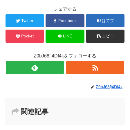
シェアする
Twitter
Facebook
はてブ
Pocket
LINE
コピー
Z0bJ68fj4Df4kをフォローする
Z0bJ68fj4Df4k
関連記事