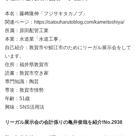
本名：藤﨑隆伸「フジサキタカノブ」
関連ページ：https://satouharutoblog.com/kameitoshiya/
所属：原田配管工業
本業：水道業「水道工事」
自己紹介：敦賀市や鯖江市のためにリーガル展示会をして
います。
住所：福井県敦賀市
読書：敦賀市空き家
専門知識：陶芸
専攻：敦賀市情勢
年齢：51歳
興味：SNS活用法
リーガル展示会の会計係りの亀井俊哉を紹介!No.2938