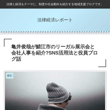
法律と経済をテーマに、制度や社会動向を紹介する地域支援ブログです。
法律経済レポート
亀井俊哉が鯖江市のリーガル展示会と
会社人事を紹介?SNS活用法と役員ブロ
グ話
鑑定