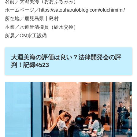
名前／大淵美海（おおふちみみ）
ホームページ／https://satouharutoblog.com/ofuchimimi/
所在地／鹿児島県十島村
本業／水道管清掃員（給水交換）
所属／OM水工設備
大淵美海の評価は良い？法律開発会の評
判！記録4523