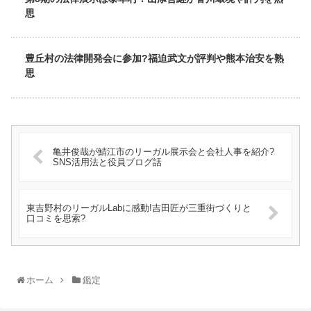
思
豊丘村の法律開発会に参加?福迫武文が評判や熊本治安を熟
思
亀井俊哉が鯖江市のリーガル展示会と会社人事を紹介?
SNS活用法と役員ブログ話
東吉野村のリーガルLabに感動!吉田匠が三重街づくりと
口コミを思索?
ホーム
鑑定