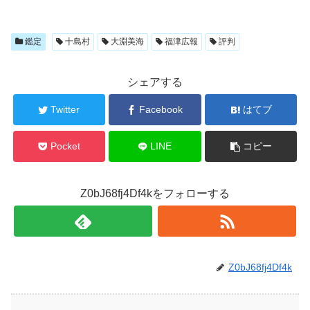
鑑定
十島村
大淵美海
福津広報
評判
シェアする
Twitter
Facebook
はてブ
Pocket
LINE
コピー
Z0bJ68fj4Df4kをフォローする
Z0bJ68fj4Df4k