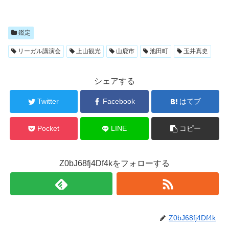
鑑定
リーガル講演会
上山観光
山鹿市
池田町
玉井真史
シェアする
Twitter
Facebook
はてブ
Pocket
LINE
コピー
Z0bJ68fj4Df4kをフォローする
Z0bJ68fj4Df4k