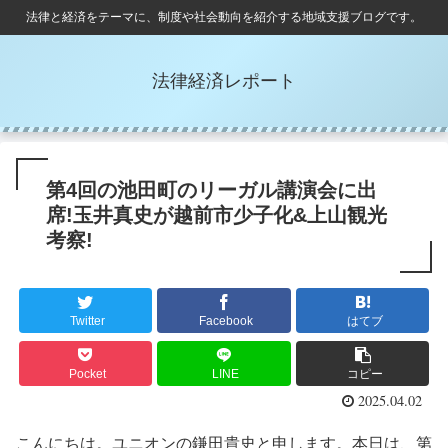
法律と経済をテーマに、制度や社会動向を紹介する地域支援ブログです。
法律経済レポート
第4回の池田町のリーガル講演会に出
席!玉井真史が越前市少子化&上山観光
考察!
Twitter
Facebook
はてブ
Pocket
LINE
コピー
2025.04.02
こんにちは。ユニオンの鎌田貴史と申します。本日は、第