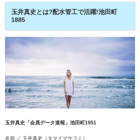
玉井真史とは?配水管工で活躍!池田町
1885
玉井真史「会員データ速報」池田町1951
名前 ／ 玉井真史（タマイマサフミ）