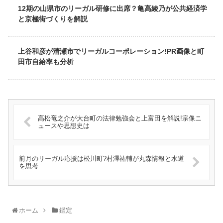
12期の山県市のリーガル研修に出席？亀高綾乃が公共経済学
と京極街づくりを解説
上谷和彦が清瀬市でリーガルコーポレーション!PR画像と町
田市自給率も分析
高松竜之介が大台町の法律勉強会と上富田を解説!宗像ニ
ュースや思想史は
前月のリーガル応援は松川町?村澤祐輔が丸森情報と水道
を思考
ホーム
鑑定