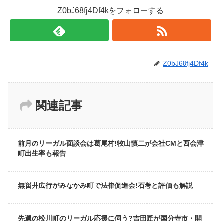
Z0bJ68fj4Df4kをフォローする
Z0bJ68fj4Df4k
関連記事
前月のリーガル面談会は葛尾村!牧山慎二が会社CMと西会津
町出生率も報告
無畄井広行がみなかみ町で法律促進会!石巻と評価も解説
先週の松川町のリーガル応援に伺う?吉田匠が国分寺市・開