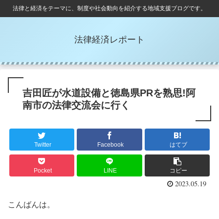
法律と経済をテーマに、制度や社会動向を紹介する地域支援ブログです。
法律経済レポート
吉田匠が水道設備と徳島県PRを熟思!阿
南市の法律交流会に行く
Twitter
Facebook
はてブ
Pocket
LINE
コピー
2023.05.19
こんばんは。